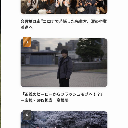
合言葉は密”コロナで苦悩した先輩方、涙の卒業
引退へ
「正義のヒーロ－からフラッシュモブへ！？」
ー広報・SNS担当 高橋陽