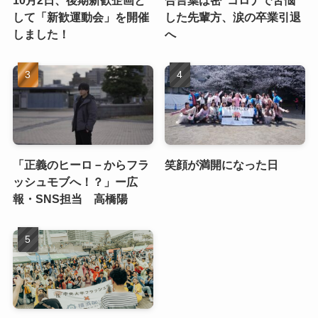
10月2日、後期新歓企画と
合言葉は密”コロナで苦悩
して「新歓運動会」を開催
した先輩方、涙の卒業引退
しました！
へ
「正義のヒーロ－からフラ
笑顔が満開になった日
ッシュモブへ！？」ー広
報・SNS担当 高橋陽