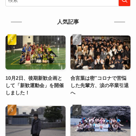
人気記事
10月2日、後期新歓企画と
合言葉は密”コロナで苦悩
して「新歓運動会」を開催
した先輩方、涙の卒業引退
しました！
へ