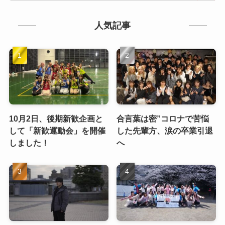
人気記事
10月2日、後期新歓企画と
合言葉は密”コロナで苦悩
して「新歓運動会」を開催
した先輩方、涙の卒業引退
しました！
へ