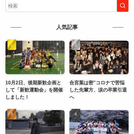
人気記事
10月2日、後期新歓企画と
合言葉は密”コロナで苦悩
して「新歓運動会」を開催
した先輩方、涙の卒業引退
しました！
へ