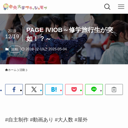
PAGE IVIOB～修学旅行生が突
2019
12/19
如！？～
2019-12-19
2025-05-04
活動
ホーム
活動
#自主制作 #動画あり #大人数 #屋外