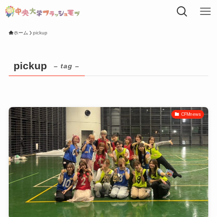
ホーム
pickup
pickup
– tag –
CFMnews